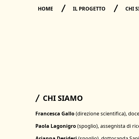
HOME
IL PROGETTO
CHI 
CHI SIAMO
Francesca Gallo
(direzione scientifica), do
Paola Lagonigro
(spoglio), assegnista di r
Arianna Desideri
(spoglio), dottoranda Sap